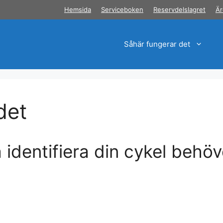
Hemsida
Serviceboken
Reservdelslagret
Är
Såhär fungerar det
det
 identifiera din cykel behö