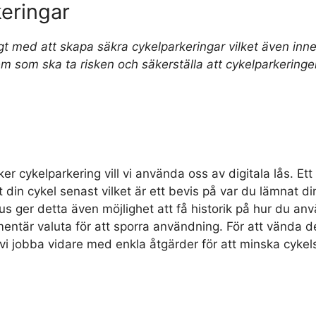
eringar
igt med att skapa säkra cykelparkeringar vilket även inn
m som ska ta risken och säkerställa att cykelparkeringe
r cykelparkering vill vi använda oss av digitala lås. Ett d
t din cykel senast vilket är ett bevis på var du lämnat d
s ger detta även möjlighet att få historik på hur du anv
tär valuta för att sporra användning. För att vända d
ll vi jobba vidare med enkla åtgärder för att minska cyke