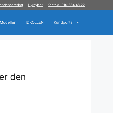
endehantering
Hyrcyklar
Kontakt. 010-884 48 22
Modeller
IDKOLLEN
Kundportal
ver den