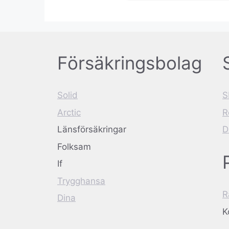
Försäkringsbolag
Solid
S
Arctic
R
Länsförsäkringar
D
Folksam
If
Trygghansa
R
Dina
K