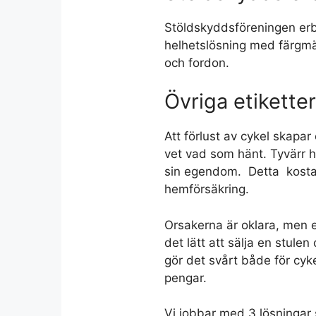
Stöldskyddsföreningen erbj
helhetslösning med färgmär
och fordon.
Övriga etiketter
Att förlust av cykel skapar
vet vad som hänt. Tyvärr h
sin egendom. Detta kostar
hemförsäkring.
Orsakerna är oklara, men e
det lätt att sälja en stule
gör det svårt både för cykel
pengar.
Vi jobbar med 3 lösningar