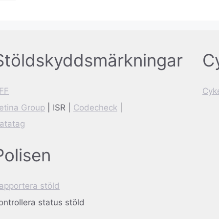
Stöldskyddsmärkningar
Cy
FF
Cyke
etina Group
| ISR |
Codecheck
|
atatag
Polisen
apportera stöld
ontrollera status stöld