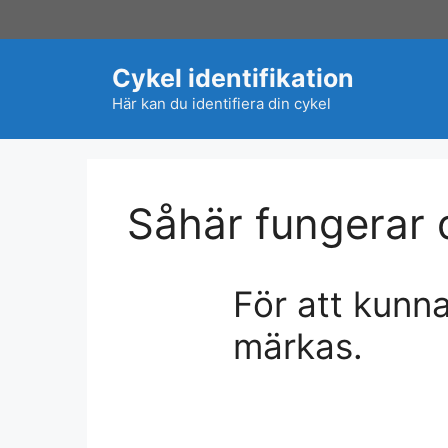
Hoppa
till
innehåll
Cykel identifikation
Här kan du identifiera din cykel
Såhär fungerar 
För att kunna
märkas.