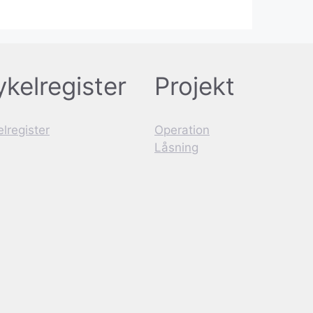
kelregister
Projekt
lregister
Operation
Låsning