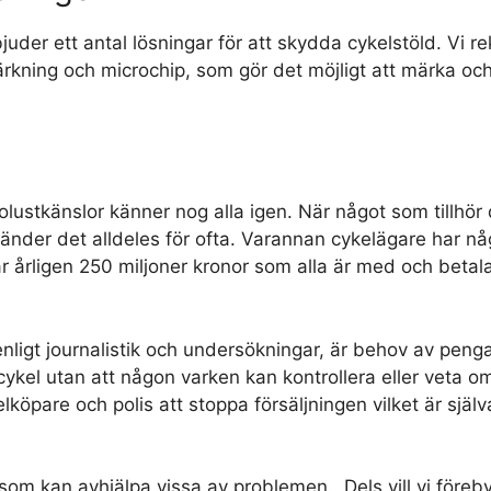
uder ett antal lösningar för att skydda cykelstöld. Vi
kning och microchip, som gör det möjligt att märka och 
 olustkänslor känner nog alla igen. När något som tillhör 
änder det alldeles för ofta. Varannan cykelägare har nå
 årligen 250 miljoner kronor som alla är med och betal
nligt journalistik och undersökningar, är behov av penga
n cykel utan att någon varken kan kontrollera eller veta o
köpare och polis att stoppa försäljningen vilket är själva
 som kan avhjälpa vissa av problemen. Dels vill vi för